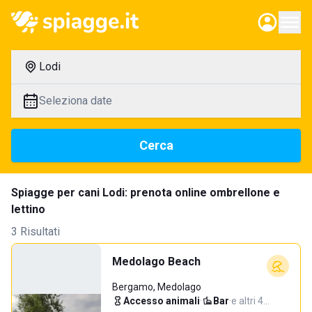
Lodi
Seleziona date
Cerca
Spiagge per cani Lodi: prenota online ombrellone e
lettino
3 Risultati
Medolago Beach
Bergamo, Medolago
Accesso animali
·
Bar
·
e altri 4…