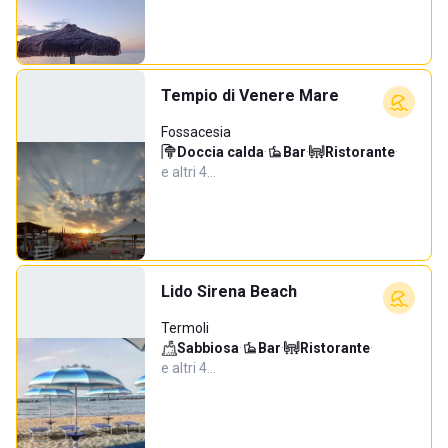
Tempio di Venere Mare
Fossacesia
Doccia calda
·
Bar
·
Ristorante
·
e altri 4…
Lido Sirena Beach
Termoli
Sabbiosa
·
Bar
·
Ristorante
·
e altri 4…