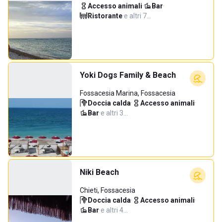
Accesso animali
·
Bar
·
Ristorante
·
e altri 7…
Yoki Dogs Family & Beach
Fossacesia Marina, Fossacesia
Doccia calda
·
Accesso animali
·
Bar
·
e altri 3…
Niki Beach
Chieti, Fossacesia
Doccia calda
·
Accesso animali
·
Bar
·
e altri 4…