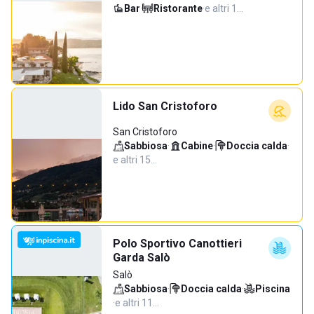
Bar
·
Ristorante
·
e altri 1…
Lido San Cristoforo
San Cristoforo
Sabbiosa
·
Cabine
·
Doccia calda
·
e altri 15…
Polo Sportivo Canottieri
Garda Salò
Salò
Sabbiosa
·
Doccia calda
·
Piscina
·
e altri 11…