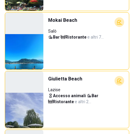
Mokai Beach
Salò
Bar
·
Ristorante
·
e altri 7…
Giulietta Beach
Lazise
Accesso animali
·
Bar
·
Ristorante
·
e altri 2…