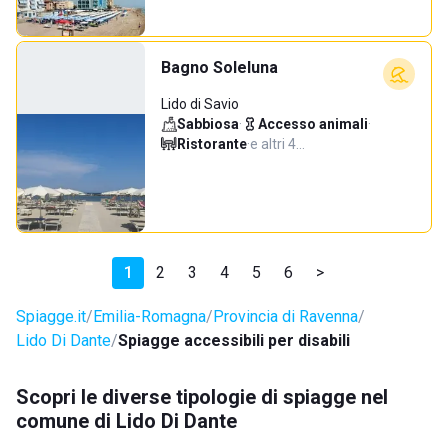
Bagno Soleluna
Lido di Savio
Sabbiosa
·
Accesso animali
·
Ristorante
·
e altri 4…
1
2
3
4
5
6
>
Spiagge.it
Emilia-Romagna
Provincia di Ravenna
Lido Di Dante
Spiagge accessibili per disabili
Scopri le diverse tipologie di spiagge nel
comune di Lido Di Dante