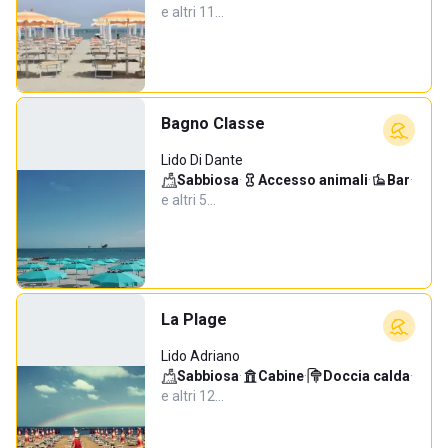
e altri 11…
Bagno Classe
Lido Di Dante
Sabbiosa
·
Accesso animali
·
Bar
·
e altri 5…
La Plage
Lido Adriano
Sabbiosa
·
Cabine
·
Doccia calda
·
e altri 12…