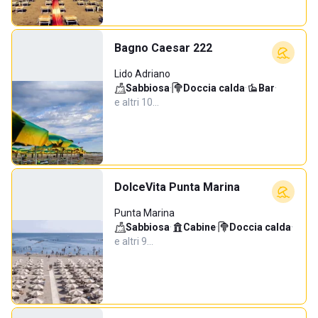
Bagno Caesar 222
Lido Adriano
Sabbiosa
·
Doccia calda
·
Bar
·
e altri 10…
DolceVita Punta Marina
Punta Marina
Sabbiosa
·
Cabine
·
Doccia calda
·
e altri 9…