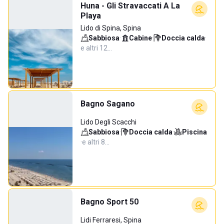
Huna - Gli Stravaccati A La
Playa
Lido di Spina, Spina
Sabbiosa
·
Cabine
·
Doccia calda
·
e altri 12…
Bagno Sagano
Lido Degli Scacchi
Sabbiosa
·
Doccia calda
·
Piscina
·
e altri 8…
Bagno Sport 50
Lidi Ferraresi, Spina