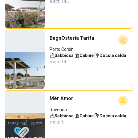
e altri 14…
BagnOsteria Tarifa
Porto Corsini
Sabbiosa
·
Cabine
·
Doccia calda
·
e altri 14…
Mèr Amor
Ravenna
Sabbiosa
·
Cabine
·
Doccia calda
·
e altri 5…