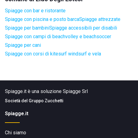
Spiagge con bar e ristorante
Spiagge con piscina e posto barca
Spiagge attrezzate
Spiagge per bambini
Spiagge accessibili per disabili
Spiagge con campi di beachvolley e beachsoccer
Spiagge per cani
Spiagge con corsi di kitesurf windsurf e vela
Spiagge.it è una soluzione Spiagge Srl
Società del
Gruppo Zucchetti
Spiagge.it
Chi siamo