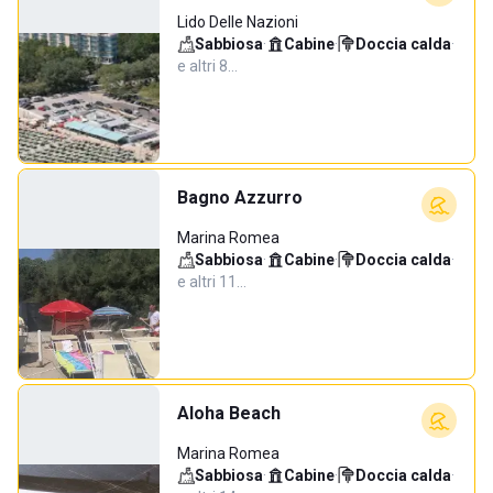
Lido Delle Nazioni
Sabbiosa
·
Cabine
·
Doccia calda
·
e altri 8…
Bagno Azzurro
Marina Romea
Sabbiosa
·
Cabine
·
Doccia calda
·
e altri 11…
Aloha Beach
Marina Romea
Sabbiosa
·
Cabine
·
Doccia calda
·