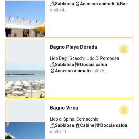
Sabbiosa
·
Accesso animali
·
Bar
·
e altri 4…
Bagno Playa Dorada
Lido Degli Scacchi, Lido Di Pomposa
Sabbiosa
·
Doccia calda
·
Accesso animali
·
e altri 6…
Bagno Virna
Lido di Spina, Comacchio
Sabbiosa
·
Cabine
·
Doccia calda
·
e altri 11…