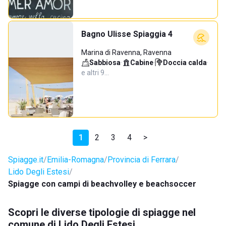
Bagno Ulisse Spiaggia 4
Marina di Ravenna, Ravenna
Sabbiosa
·
Cabine
·
Doccia calda
·
e altri 9…
1
2
3
4
>
Spiagge.it
Emilia-Romagna
Provincia di Ferrara
Lido Degli Estesi
Spiagge con campi di beachvolley e beachsoccer
Scopri le diverse tipologie di spiagge nel
comune di Lido Degli Estesi