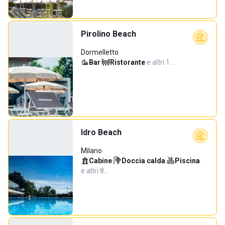
Pirolino Beach
Dormelletto
Bar
·
Ristorante
·
e altri 1…
Idro Beach
Milano
Cabine
·
Doccia calda
·
Piscina
·
e altri 8…