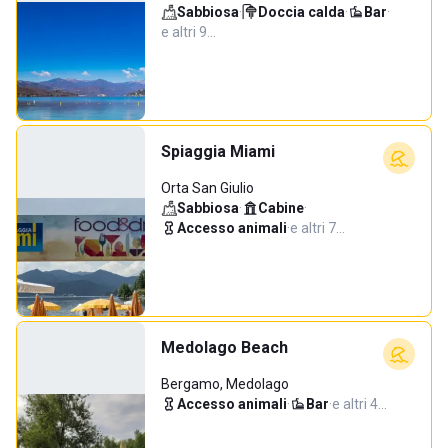
Sabbiosa
·
Doccia calda
·
Bar
·
e altri 9…
Spiaggia Miami
Orta San Giulio
Sabbiosa
·
Cabine
·
Accesso animali
·
e altri 7…
Medolago Beach
Bergamo, Medolago
Accesso animali
·
Bar
·
e altri 4…