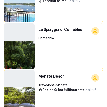
Accesso animali
·
e altri 7…
La Spiaggia di Comabbio
Comabbio
Monate Beach
Travedona-Monate
Cabine
·
Bar
·
Ristorante
·
e altri 6…