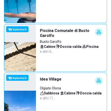
Piscina Comunale di Busto
Garolfo
Busto Garolfo
Cabine
·
Doccia calda
·
Piscina
·
e altri 6…
Idea Village
Olgiate Olona
Sabbiosa
·
Cabine
·
Doccia calda
·
e altri 11…