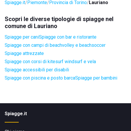
Spiagge.it
Piemonte
Provincia di Torino
Lauriano
Scopri le diverse tipologie di spiagge nel
comune di Lauriano
Spiagge per cani
Spiagge con bar e ristorante
Spiagge con campi di beachvolley e beachsoccer
Spiagge attrezzate
Spiagge con corsi di kitesurf windsurf e vela
Spiagge accessibili per disabili
Spiagge con piscina e posto barca
Spiagge per bambini
Spiagge.it