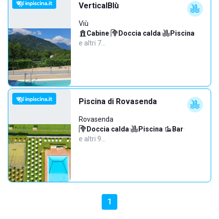
VerticalBlù
Viù
Cabine
·
Doccia calda
·
Piscina
·
e altri 7…
Piscina di Rovasenda
Rovasenda
Doccia calda
·
Piscina
·
Bar
·
e altri 9…
1