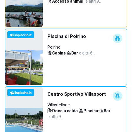
Accesso animali
·
e altri 9…
Piscina di Poirino
Poirino
Cabine
·
Bar
·
e altri 6…
Centro Sportivo Villasport
Villastellone
Doccia calda
·
Piscina
·
Bar
·
e altri 9…