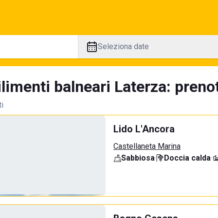
Seleziona date
limenti balneari Laterza: prenot
ti
Lido L'Ancora
Castellaneta Marina
Sabbiosa
·
Doccia calda
·