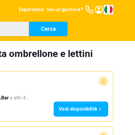
Experience
Sei un gestore?
Cerca
a ombrellone e lettini
Bar
·
e altri 4…
Vedi disponibilità