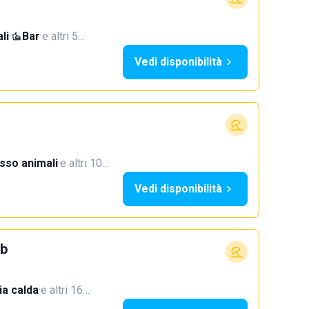
li
·
Bar
·
e altri 5…
Vedi disponibilità
sso animali
·
e altri 10…
Vedi disponibilità
ub
a calda
·
e altri 16…