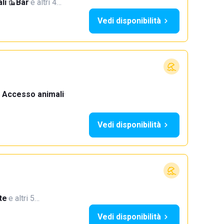
li
·
Bar
·
e altri 4…
Vedi disponibilità
Accesso animali
·
Vedi disponibilità
te
·
e altri 5…
Vedi disponibilità