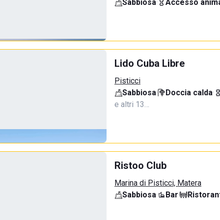
Sabbiosa
·
Accesso anima
Lido Cuba Libre
Pisticci
Sabbiosa
·
Doccia calda
·
e altri 13…
Ristoo Club
Marina di Pisticci, Matera
Sabbiosa
·
Bar
·
Ristoran