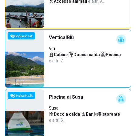
Accesso animali
·
e altri 9…
VerticalBlù
Viù
Cabine
·
Doccia calda
·
Piscina
·
e altri 7…
Piscina di Susa
Susa
Doccia calda
·
Bar
·
Ristorante
·
e altri 6…