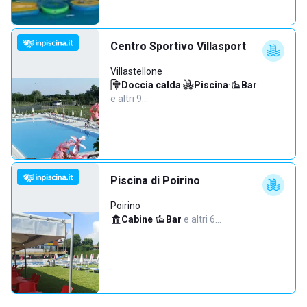
Centro Sportivo Villasport
Villastellone
Doccia calda
·
Piscina
·
Bar
·
e altri 9…
Piscina di Poirino
Poirino
Cabine
·
Bar
·
e altri 6…