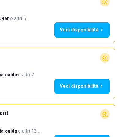
Bar
·
e altri 5…
Vedi disponibilità
a calda
·
e altri 7…
Vedi disponibilità
ant
a calda
·
e altri 12…