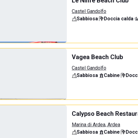
Le Ninfe Beach Club
Castel Gandolfo
Sabbiosa
·
Doccia calda
·
Vagea Beach Club
Castel Gandolfo
Sabbiosa
·
Cabine
·
Docci
Calypso Beach Restaur
Marina di Ardea, Ardea
Sabbiosa
·
Cabine
·
Docci