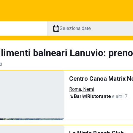
Seleziona date
limenti balneari Lanuvio: preno
ti
Centro Canoa Matrix N
Roma, Nemi
Bar
·
Ristorante
·
e altri 7…