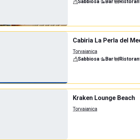
Sabbiosa
·
Bar
·
Ristoran
Cabiria La Perla del Me
Torvaianica
Sabbiosa
·
Bar
·
Ristoran
Kraken Lounge Beach
Torvaianica