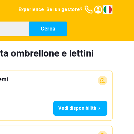
Experience
Sei un gestore?
Cerca
ta ombrellone e lettini
emi
Vedi disponibilità