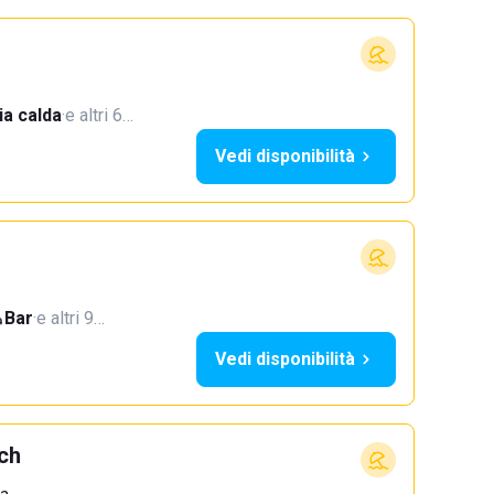
a calda
·
e altri 6…
Vedi disponibilità
Bar
·
e altri 9…
Vedi disponibilità
ch