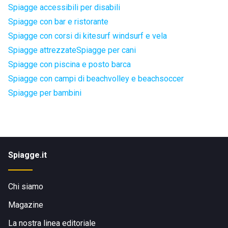
Spiagge accessibili per disabili
Spiagge con bar e ristorante
Spiagge con corsi di kitesurf windsurf e vela
Spiagge attrezzate
Spiagge per cani
Spiagge con piscina e posto barca
Spiagge con campi di beachvolley e beachsoccer
Spiagge per bambini
Spiagge.it
Chi siamo
Magazine
La nostra linea editoriale