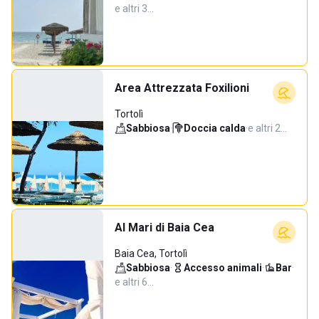
e altri 3…
Area Attrezzata Foxilioni
Tortolì
Sabbiosa
·
Doccia calda
·
e altri 2…
Al Mari di Baia Cea
Baia Cea, Tortolì
Sabbiosa
·
Accesso animali
·
Bar
·
e altri 6…