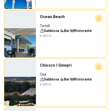
Ocean Beach
Tortolì
Sabbiosa
·
Bar
·
Ristorante
·
e altri 5…
Chiosco I Ginepri
Cea
Sabbiosa
·
Bar
·
Ristorante
·
e altri 6…