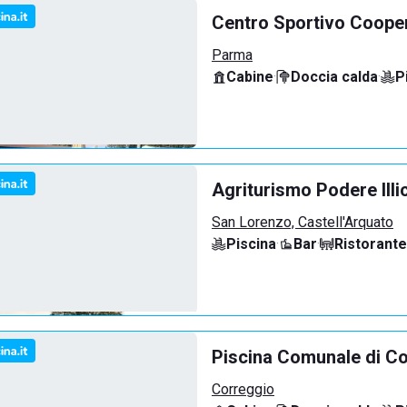
Centro Sportivo Coope
Parma
Cabine
·
Doccia calda
·
P
Agriturismo Podere Illi
San Lorenzo, Castell'Arquato
Piscina
·
Bar
·
Ristorante
Piscina Comunale di C
Correggio