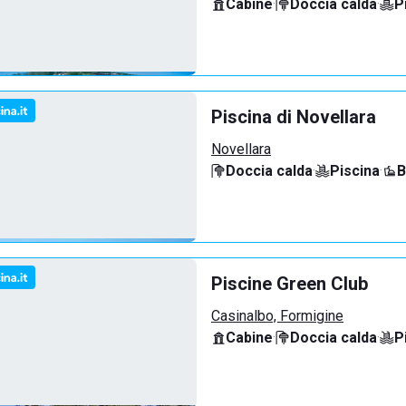
Cabine
·
Doccia calda
·
P
Piscina di Novellara
Novellara
Doccia calda
·
Piscina
·
B
Piscine Green Club
Casinalbo, Formigine
Cabine
·
Doccia calda
·
P