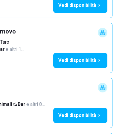
Vedi disponibilità
ornovo
 Taro
ar
·
e altri 1…
Vedi disponibilità
imali
·
Bar
·
e altri 8…
Vedi disponibilità