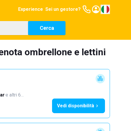
Experience
Sei un gestore?
Cerca
enota ombrellone e lettini
ar
·
e altri 6…
Vedi disponibilità