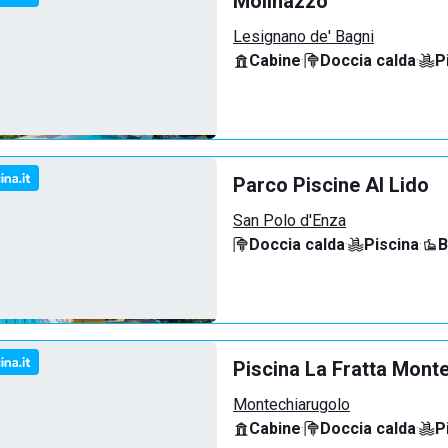
Molinazzo
Lesignano de' Bagni
Cabine
·
Doccia calda
·
P
Parco Piscine Al Lido
San Polo d'Enza
Doccia calda
·
Piscina
·
B
Piscina La Fratta Mont
Montechiarugolo
Cabine
·
Doccia calda
·
P