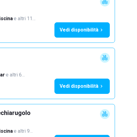
iscina
·
e altri 11…
Vedi disponibilità
ar
·
e altri 6…
Vedi disponibilità
echiarugolo
iscina
·
e altri 9…