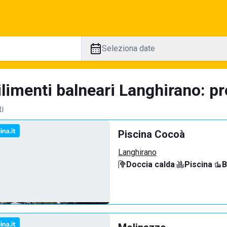
Seleziona date
limenti balneari Langhirano: pr
ti
Piscina Cocoà
Langhirano
Doccia calda
·
Piscina
·
B