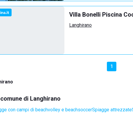
Villa Bonelli Piscina C
Langhirano
1
hirano
el comune di Langhirano
gge con campi di beachvolley e beachsoccer
Spiagge attrezzate