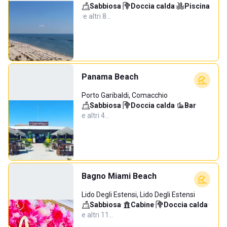
Sabbiosa
·
Doccia calda
·
Piscina
·
e altri 8…
Panama Beach
Porto Garibaldi, Comacchio
Sabbiosa
·
Doccia calda
·
Bar
·
e altri 4…
Bagno Miami Beach
Lido Degli Estensi, Lido Degli Estensi
Sabbiosa
·
Cabine
·
Doccia calda
·
e altri 11…