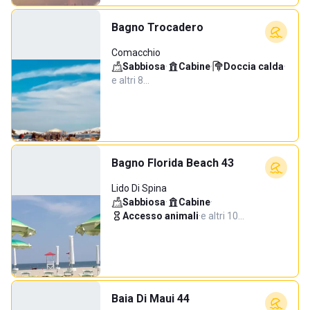
Bagno Trocadero
Comacchio
Sabbiosa
·
Cabine
·
Doccia calda
·
e altri 8…
Bagno Florida Beach 43
Lido Di Spina
Sabbiosa
·
Cabine
·
Accesso animali
·
e altri 10…
Baia Di Maui 44