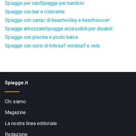
Spiagge per cani
Spiagge per bambini
Spiagge con bar e ristorante
Spiagge con campi di beachvolley e beachsoccer
Spiagge attrezzate
Spiagge accessibili per disabili
Spiagge con piscina e posto barca
Spiagge con corsi di kitesurf windsurf e vela
Spiagge.it
Chi siamo
Magazine
La nostra linea editoriale
Redazione