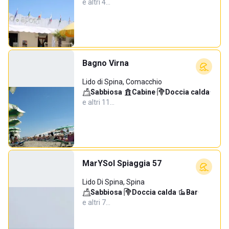
e altri 4…
Bagno Virna
Lido di Spina, Comacchio
Sabbiosa
·
Cabine
·
Doccia calda
·
e altri 11…
MarYSol Spiaggia 57
Lido Di Spina, Spina
Sabbiosa
·
Doccia calda
·
Bar
·
e altri 7…