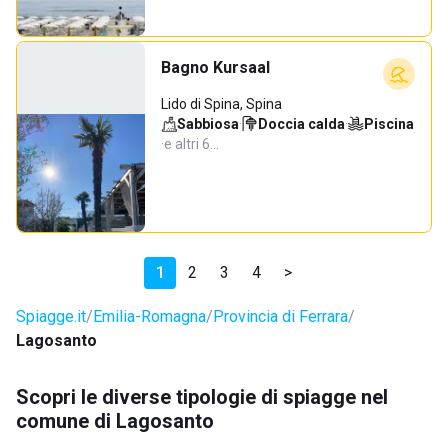
Bagno Kursaal
Lido di Spina, Spina
Sabbiosa
·
Doccia calda
·
Piscina
·
e altri 6…
1
2
3
4
>
Spiagge.it
Emilia-Romagna
Provincia di Ferrara
Lagosanto
Scopri le diverse tipologie di spiagge nel
comune di Lagosanto