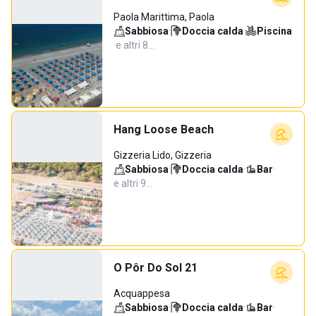
Paola Marittima, Paola
Sabbiosa
·
Doccia calda
·
Piscina
·
e altri 8…
Hang Loose Beach
Gizzeria Lido, Gizzeria
Sabbiosa
·
Doccia calda
·
Bar
·
e altri 9…
O Pôr Do Sol 21
Acquappesa
Sabbiosa
·
Doccia calda
·
Bar
·