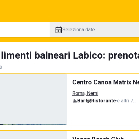
Seleziona date
limenti balneari Labico: prenot
ti
Centro Canoa Matrix N
Roma, Nemi
Bar
·
Ristorante
·
e altri 7…