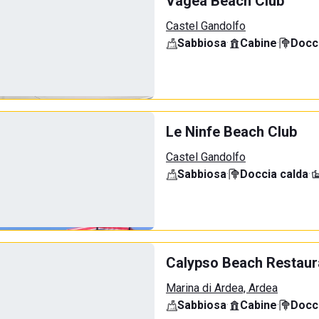
Vagea Beach Club
Castel Gandolfo
Sabbiosa
·
Cabine
·
Docci
Le Ninfe Beach Club
Castel Gandolfo
Sabbiosa
·
Doccia calda
·
Calypso Beach Restaur
Marina di Ardea, Ardea
Sabbiosa
·
Cabine
·
Docci