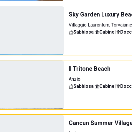
Sky Garden Luxury Bea
Villaggio Laurentum, Torvaiani
Sabbiosa
·
Cabine
·
Docci
Il Tritone Beach
Anzio
Sabbiosa
·
Cabine
·
Docci
Cancun Summer Villag