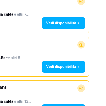
a calda
·
e altri 7…
Vedi disponibilità
Bar
·
e altri 5…
Vedi disponibilità
ant
a calda
·
e altri 12…