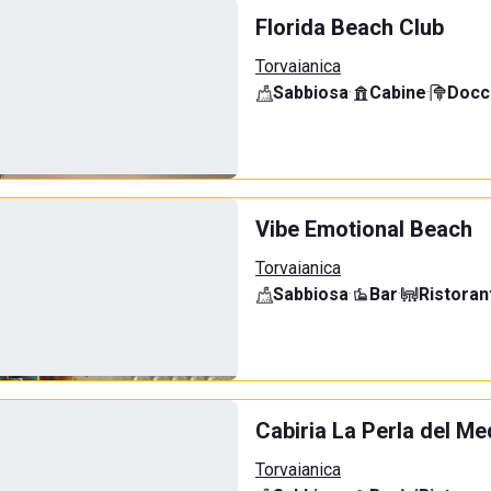
Florida Beach Club
Torvaianica
Sabbiosa
·
Cabine
·
Docci
Vibe Emotional Beach
Torvaianica
Sabbiosa
·
Bar
·
Ristoran
Cabiria La Perla del Me
Torvaianica