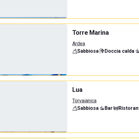
Torre Marina
Ardea
Sabbiosa
·
Doccia calda
·
Lua
Torvaianica
Sabbiosa
·
Bar
·
Ristoran