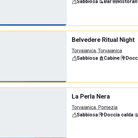
Sabbiosa
·
Bar
·
Ristoran
Belvedere Ritual Night
Torvaianica, Torvaianica
Sabbiosa
·
Cabine
·
Docci
La Perla Nera
Torvaianica, Pomezia
Sabbiosa
·
Doccia calda
·