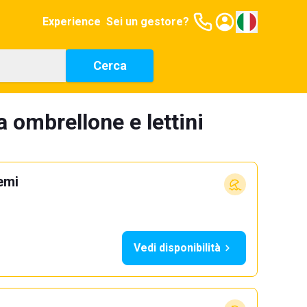
Experience
Sei un gestore?
Cerca
a ombrellone e lettini
emi
Vedi disponibilità