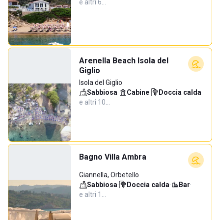
e altri 6…
Arenella Beach Isola del
Giglio
Isola del Giglio
Sabbiosa
·
Cabine
·
Doccia calda
·
e altri 10…
Bagno Villa Ambra
Giannella, Orbetello
Sabbiosa
·
Doccia calda
·
Bar
·
e altri 1…