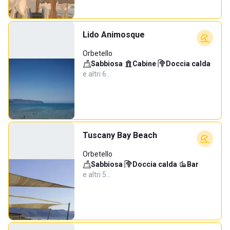
Lido Animosque
Orbetello
Sabbiosa
·
Cabine
·
Doccia calda
·
e altri 6…
Tuscany Bay Beach
Orbetello
Sabbiosa
·
Doccia calda
·
Bar
·
e altri 5…