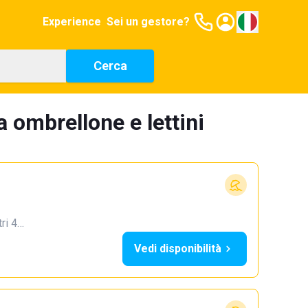
Experience
Sei un gestore?
Cerca
a ombrellone e lettini
tri 4…
Vedi disponibilità