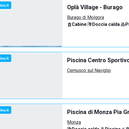
Oplà Village - Burago
Burago di Molgora
Cabine
·
Doccia calda
·
P
Piscina Centro Sportiv
Cernusco sul Naviglio
Piscina di Monza Pia G
Monza