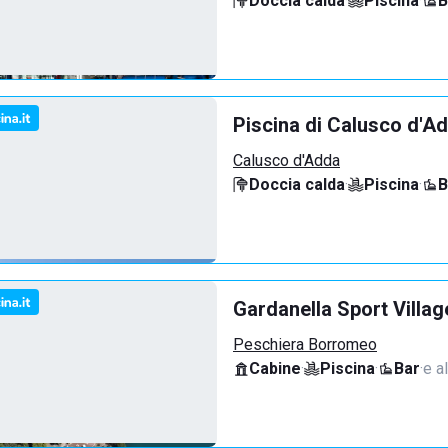
Doccia calda
·
Piscina
·
B
Piscina di Calusco d'A
Calusco d'Adda
Doccia calda
·
Piscina
·
B
Gardanella Sport Villag
Peschiera Borromeo
Cabine
·
Piscina
·
Bar
·
e al