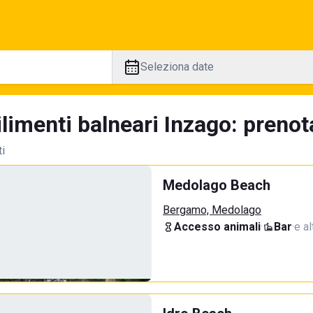
Seleziona date
limenti balneari Inzago: prenot
ti
Medolago Beach
Bergamo, Medolago
Accesso animali
·
Bar
·
e al