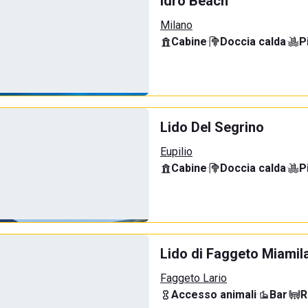
Idro Beach
Milano
Cabine
·
Doccia calda
·
P
Lido Del Segrino
Eupilio
Cabine
·
Doccia calda
·
P
Lido di Faggeto Miamil
Faggeto Lario
Accesso animali
·
Bar
·
R