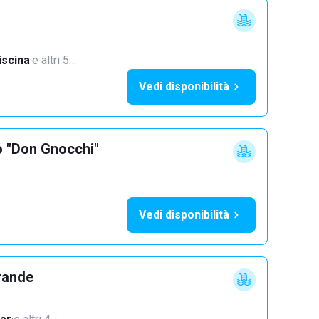
iscina
·
e altri 5…
Vedi disponibilità
o "Don Gnocchi"
Vedi disponibilità
rande