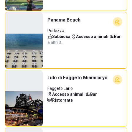
Panama Beach
Porlezza
Sabbiosa
·
Accesso animali
·
Bar
·
e altri 3…
Lido di Faggeto Miamilaryo
Faggeto Lario
Accesso animali
·
Bar
·
Ristorante