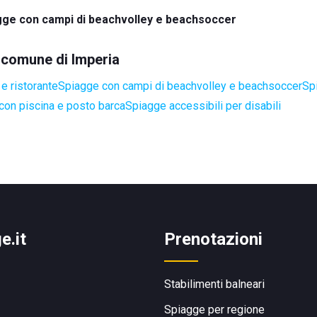
gge con campi di beachvolley e beachsoccer
l comune di Imperia
e ristorante
Spiagge con campi di beachvolley e beachsoccer
Sp
con piscina e posto barca
Spiagge accessibili per disabili
e.it
Prenotazioni
Stabilimenti balneari
Spiagge per regione