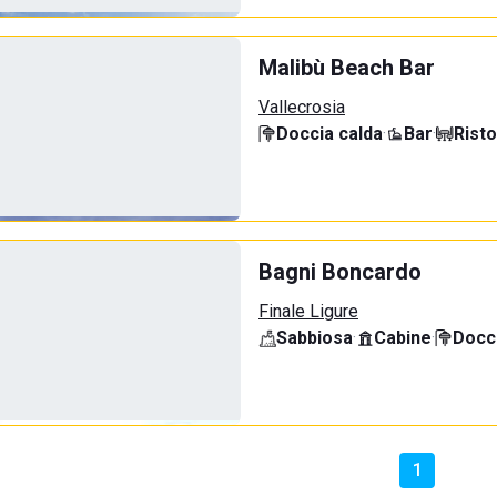
Malibù Beach Bar
Vallecrosia
Doccia calda
·
Bar
·
Rist
Bagni Boncardo
Finale Ligure
Sabbiosa
·
Cabine
·
Docci
1