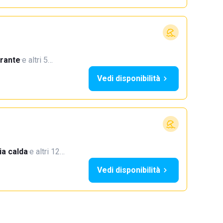
orante
·
e altri 5…
Vedi disponibilità
a calda
·
e altri 12…
Vedi disponibilità