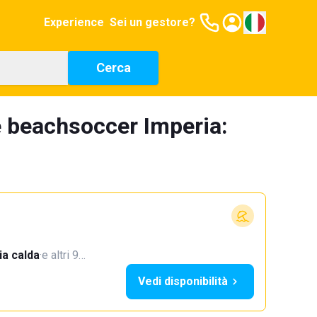
Experience
Sei un gestore?
Cerca
e beachsoccer Imperia:
a calda
·
e altri 9…
Vedi disponibilità