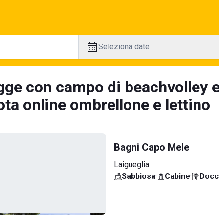
Seleziona date
gge con campo di beachvolley 
ta online ombrellone e lettino
Bagni Capo Mele
Laigueglia
Sabbiosa
·
Cabine
·
Docci