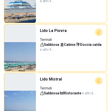
e altri 4…
Lido La Piovra
Termoli
Sabbiosa
·
Cabine
·
Doccia calda
·
e altri 9…
Lido Mistral
Termoli
Sabbiosa
·
Ristorante
·
e altri 6…