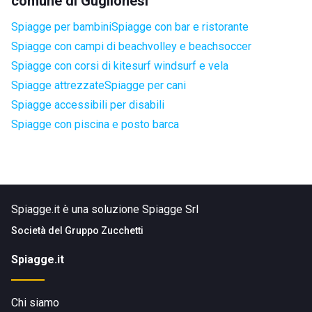
comune di Guglionesi
Spiagge per bambini
Spiagge con bar e ristorante
Spiagge con campi di beachvolley e beachsoccer
Spiagge con corsi di kitesurf windsurf e vela
Spiagge attrezzate
Spiagge per cani
Spiagge accessibili per disabili
Spiagge con piscina e posto barca
Spiagge.it è una soluzione Spiagge Srl
Società del
Gruppo Zucchetti
Spiagge.it
Chi siamo