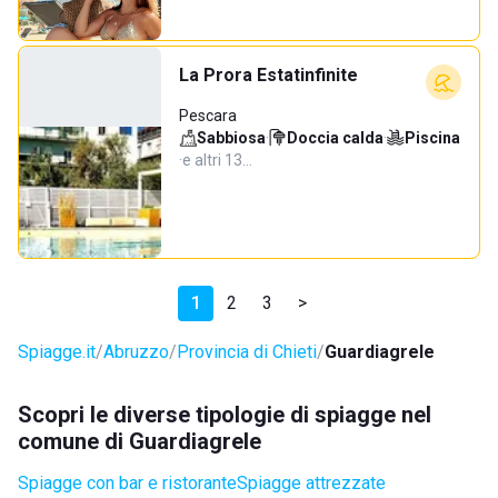
La Prora Estatinfinite
Pescara
Sabbiosa
·
Doccia calda
·
Piscina
·
e altri 13…
1
2
3
>
Spiagge.it
Abruzzo
Provincia di Chieti
Guardiagrele
Scopri le diverse tipologie di spiagge nel
comune di Guardiagrele
Spiagge con bar e ristorante
Spiagge attrezzate