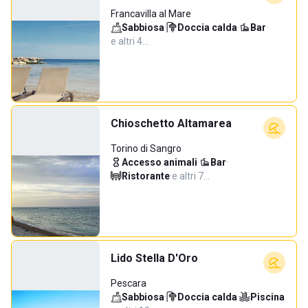
Francavilla al Mare
Sabbiosa
·
Doccia calda
·
Bar
·
e altri 4…
Chioschetto Altamarea
Torino di Sangro
Accesso animali
·
Bar
·
Ristorante
·
e altri 7…
Lido Stella D'Oro
Pescara
Sabbiosa
·
Doccia calda
·
Piscina