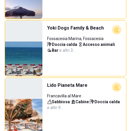
Yoki Dogs Family & Beach
Fossacesia Marina, Fossacesia
Doccia calda
·
Accesso animali
·
Bar
·
e altri 3…
Lido Pianeta Mare
Francavilla al Mare
Sabbiosa
·
Cabine
·
Doccia calda
·
e altri 9…