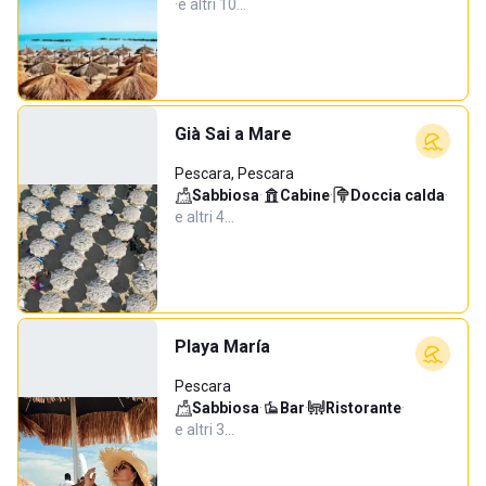
·
e altri 10…
Già Sai a Mare
Pescara, Pescara
Sabbiosa
·
Cabine
·
Doccia calda
·
e altri 4…
Playa María
Pescara
Sabbiosa
·
Bar
·
Ristorante
·
e altri 3…