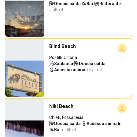
Doccia calda
·
Bar
·
Ristorante
·
e altri 4…
Blind Beach
Postilli, Ortona
Sabbiosa
·
Doccia calda
·
Accesso animali
·
e altri 8…
Niki Beach
Chieti, Fossacesia
Doccia calda
·
Accesso animali
·
Bar
·
e altri 4…