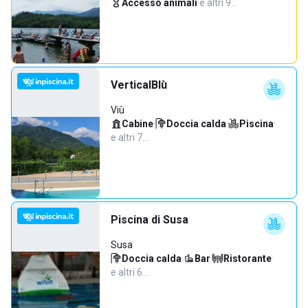
Accesso animali
·
e altri 9…
VerticalBlù
Viù
Cabine
·
Doccia calda
·
Piscina
·
e altri 7…
Piscina di Susa
Susa
Doccia calda
·
Bar
·
Ristorante
·
e altri 6…