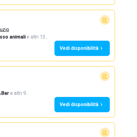
ruzio
sso animali
·
e altri 13…
Vedi disponibilità
Bar
·
e altri 9…
Vedi disponibilità