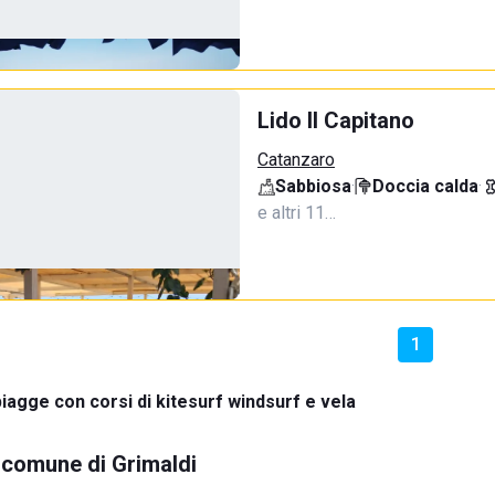
Lido Il Capitano
Catanzaro
Sabbiosa
·
Doccia calda
·
e altri 11…
1
iagge con corsi di kitesurf windsurf e vela
l comune di Grimaldi