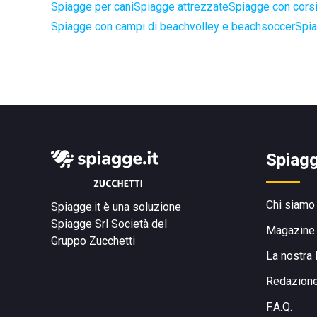
Spiagge per cani
Spiagge attrezzate
Spiagge con corsi 
Spiagge con campi di beachvolley e beachsoccer
Spia
Spiagg
Chi siamo
Spiagge.it è una soluzione
Spiagge Srl
Società del
Magazine
Gruppo Zucchetti
La nostra 
Redazion
F.A.Q.