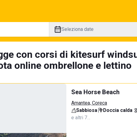
Seleziona date
ge con corsi di kitesurf windsu
ta online ombrellone e lettino
Sea Horse Beach
Amantea, Coreca
Sabbiosa
·
Doccia calda
·
e altri 7…