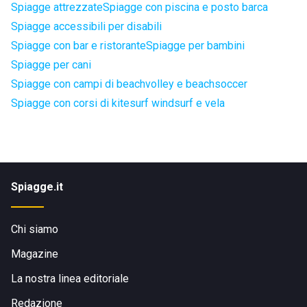
Spiagge attrezzate
Spiagge con piscina e posto barca
Spiagge accessibili per disabili
Spiagge con bar e ristorante
Spiagge per bambini
Spiagge per cani
Spiagge con campi di beachvolley e beachsoccer
Spiagge con corsi di kitesurf windsurf e vela
Spiagge.it
Chi siamo
Magazine
La nostra linea editoriale
Redazione