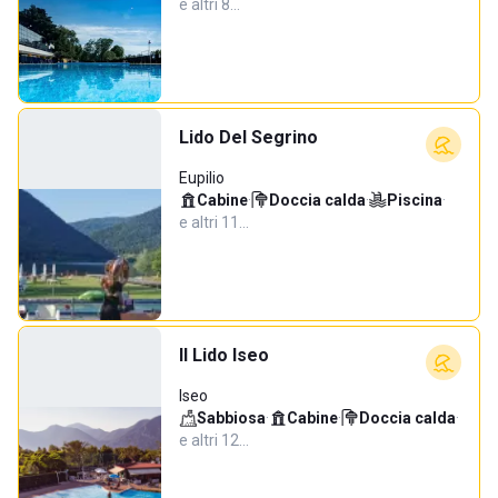
e altri 8…
Lido Del Segrino
Eupilio
Cabine
·
Doccia calda
·
Piscina
·
e altri 11…
Il Lido Iseo
Iseo
Sabbiosa
·
Cabine
·
Doccia calda
·
e altri 12…