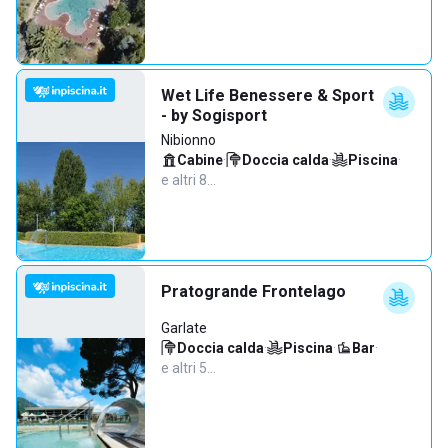
Wet Life Benessere & Sport
- by Sogisport
Nibionno
Cabine
·
Doccia calda
·
Piscina
·
e altri 8…
Pratogrande Frontelago
Garlate
Doccia calda
·
Piscina
·
Bar
·
e altri 5…