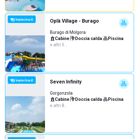
Oplà Village - Burago
Burago di Molgora
Cabine
·
Doccia calda
·
Piscina
·
e altri 5…
Seven Infinity
Gorgonzola
Cabine
·
Doccia calda
·
Piscina
·
e altri 8…