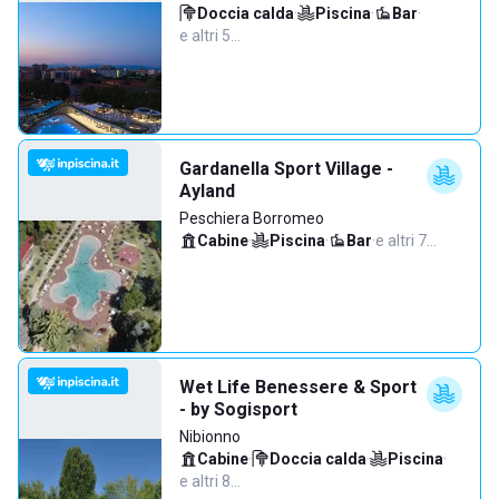
Doccia calda
·
Piscina
·
Bar
·
e altri 5…
Gardanella Sport Village -
Ayland
Peschiera Borromeo
Cabine
·
Piscina
·
Bar
·
e altri 7…
Wet Life Benessere & Sport
- by Sogisport
Nibionno
Cabine
·
Doccia calda
·
Piscina
·
e altri 8…