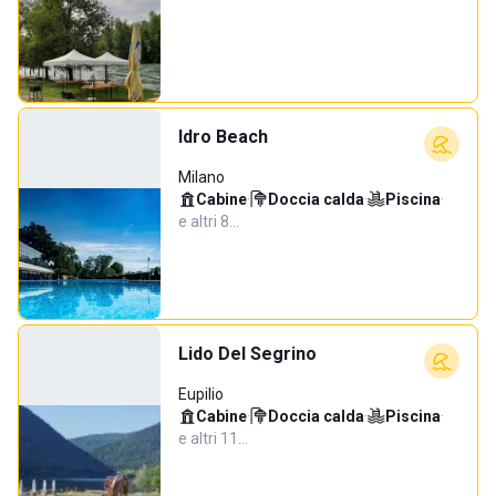
Idro Beach
Milano
Cabine
·
Doccia calda
·
Piscina
·
e altri 8…
Lido Del Segrino
Eupilio
Cabine
·
Doccia calda
·
Piscina
·
e altri 11…