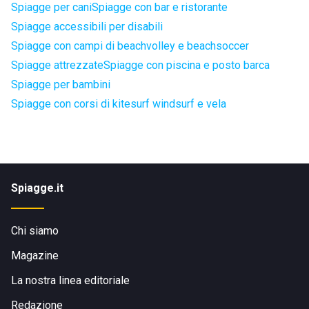
Spiagge per cani
Spiagge con bar e ristorante
Spiagge accessibili per disabili
Spiagge con campi di beachvolley e beachsoccer
Spiagge attrezzate
Spiagge con piscina e posto barca
Spiagge per bambini
Spiagge con corsi di kitesurf windsurf e vela
Spiagge.it
Chi siamo
Magazine
La nostra linea editoriale
Redazione