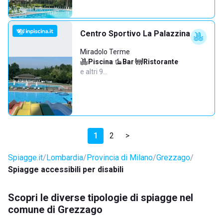
Centro Sportivo La Palazzina
Miradolo Terme
Piscina
·
Bar
·
Ristorante
·
e altri 9…
1
2
>
Spiagge.it
Lombardia
Provincia di Milano
Grezzago
Spiagge accessibili per disabili
Scopri le diverse tipologie di spiagge nel
comune di Grezzago