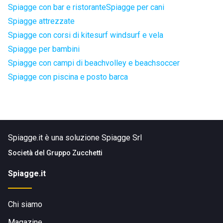
Spiagge con bar e ristorante
Spiagge per cani
Spiagge attrezzate
Spiagge con corsi di kitesurf windsurf e vela
Spiagge per bambini
Spiagge con campi di beachvolley e beachsoccer
Spiagge con piscina e posto barca
Spiagge.it è una soluzione Spiagge Srl
Società del
Gruppo Zucchetti
Spiagge.it
Chi siamo
Magazine