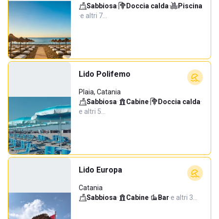
Sabbiosa
·
Doccia calda
·
Piscina
·
e altri 7…
Lido Polifemo
Plaia, Catania
Sabbiosa
·
Cabine
·
Doccia calda
·
e altri 5…
Lido Europa
Catania
Sabbiosa
·
Cabine
·
Bar
·
e altri 3…