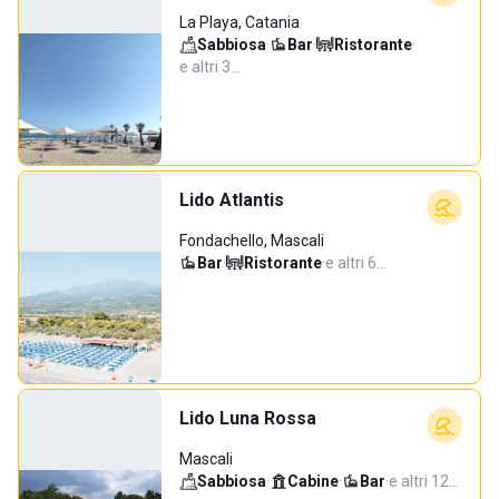
La Playa, Catania
Sabbiosa
·
Bar
·
Ristorante
·
e altri 3…
Lido Atlantis
Fondachello, Mascali
Bar
·
Ristorante
·
e altri 6…
Lido Luna Rossa
Mascali
Sabbiosa
·
Cabine
·
Bar
·
e altri 12…