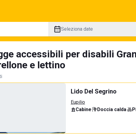
Seleziona date
ge accessibili per disabili Gra
llone e lettino
ti
Lido Del Segrino
Eupilio
Cabine
·
Doccia calda
·
P