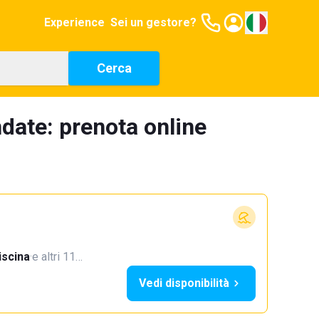
Experience
Sei un gestore?
Cerca
ndate: prenota online
iscina
·
e altri 11…
Vedi disponibilità