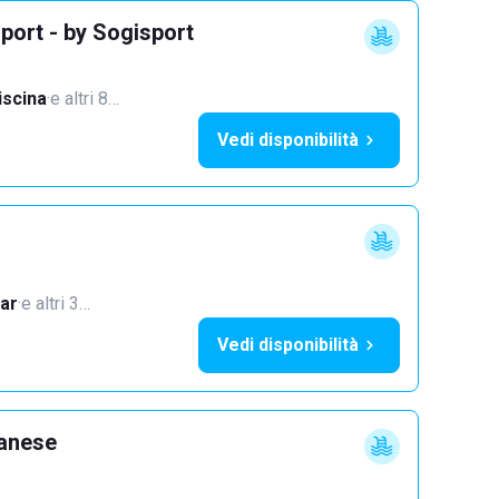
port - by Sogisport
iscina
·
e altri 8…
Vedi disponibilità
ar
·
e altri 3…
Vedi disponibilità
lanese