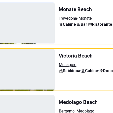
Monate Beach
Travedona-Monate
Cabine
·
Bar
·
Ristorante
·
Victoria Beach
Menaggio
Sabbiosa
·
Cabine
·
Docci
Medolago Beach
Bergamo, Medolago