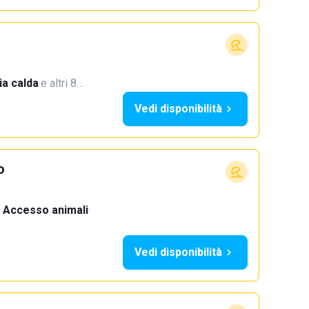
a calda
·
e altri 8…
Vedi disponibilità
o
Accesso animali
·
Vedi disponibilità