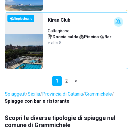
Kiran Club
Caltagirone
Doccia calda
·
Piscina
·
Bar
·
e altri 8…
1
2
>
Spiagge.it
Sicilia
Provincia di Catania
Grammichele
Spiagge con bar e ristorante
Scopri le diverse tipologie di spiagge nel
comune di Grammichele