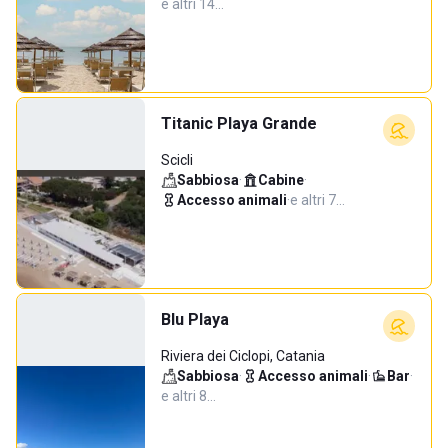
e altri 14…
Titanic Playa Grande
Scicli
Sabbiosa
·
Cabine
·
Accesso animali
·
e altri 7…
Blu Playa
Riviera dei Ciclopi, Catania
Sabbiosa
·
Accesso animali
·
Bar
·
e altri 8…