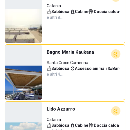
Catania
Sabbiosa
·
Cabine
·
Doccia calda
·
e altri 8…
Bagno Maria Kaukana
Santa Croce Camerina
Sabbiosa
·
Accesso animali
·
Bar
·
e altri 4…
Lido Azzurro
Catania
Sabbiosa
·
Cabine
·
Doccia calda
·