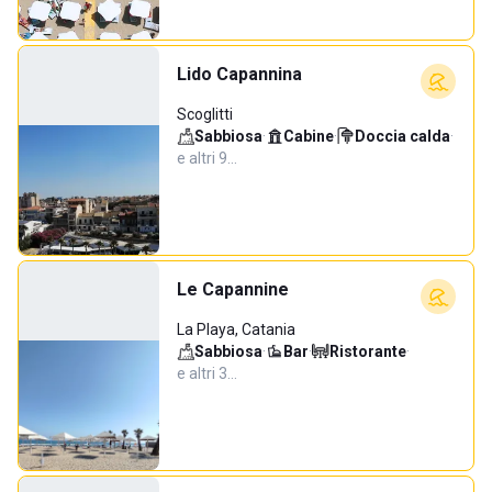
Lido Capannina
Scoglitti
Sabbiosa
·
Cabine
·
Doccia calda
·
e altri 9…
Le Capannine
La Playa, Catania
Sabbiosa
·
Bar
·
Ristorante
·
e altri 3…