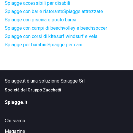
Spiagge accessibili per disabili
Spiagge con bar e ristorante
Spiagge attrezzate
Spiagge con piscina e posto barca
Spiagge con campi di beachvolley e beachsoccer
Spiagge con corsi di kitesurf windsurf e vela
Spiagge per bambini
Spiagge per cani
Spiagge.it è una soluzione Spiagge Srl
Società del
Gruppo Zucchetti
Spiagge.it
Chi siamo
Magazine