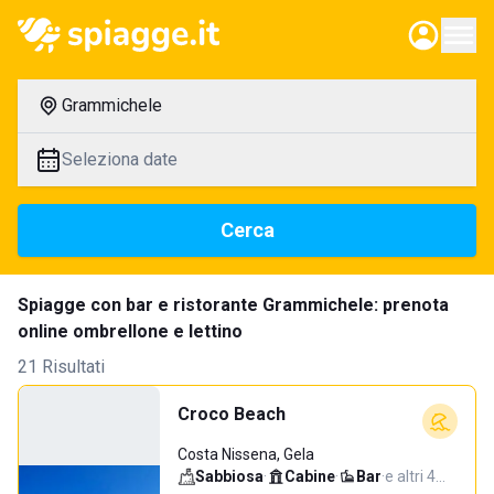
Grammichele
Seleziona date
Cerca
Spiagge con bar e ristorante Grammichele: prenota
online ombrellone e lettino
21 Risultati
Croco Beach
Costa Nissena, Gela
Sabbiosa
·
Cabine
·
Bar
·
e altri 4…