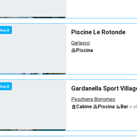
Piscine Le Rotonde
Garlasco
Piscina
Gardanella Sport Villag
Peschiera Borromeo
Cabine
·
Piscina
·
Bar
·
e al