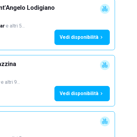
nt'Angelo Lodigiano
ar
·
e altri 5…
Vedi disponibilità
azzina
·
e altri 9…
Vedi disponibilità