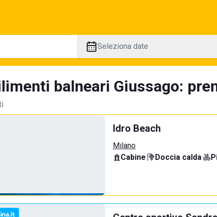
Seleziona date
limenti balneari Giussago: pren
ti
Idro Beach
Milano
Cabine
·
Doccia calda
·
P