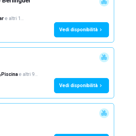
 Berlinguer
ar
·
e altri 1…
Vedi disponibilità
Piscina
·
e altri 9…
Vedi disponibilità