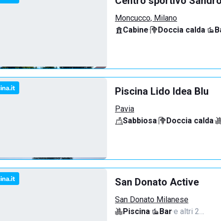
Centro sportivo Sandro
Moncucco, Milano
Cabine
·
Doccia calda
·
B
Piscina Lido Idea Blu
Pavia
Sabbiosa
·
Doccia calda
·
San Donato Active
San Donato Milanese
Piscina
·
Bar
·
e altri 2…