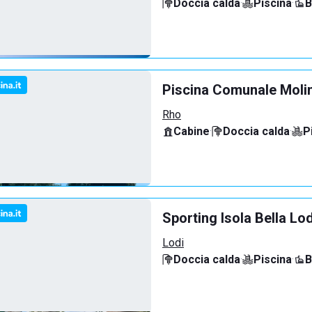
Doccia calda
·
Piscina
·
B
Piscina Comunale Molin
Rho
Cabine
·
Doccia calda
·
P
Sporting Isola Bella Lod
Lodi
Doccia calda
·
Piscina
·
B