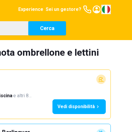
Experience
Sei un gestore?
Cerca
ota ombrellone e lettini
iscina
·
e altri 8…
Vedi disponibilità