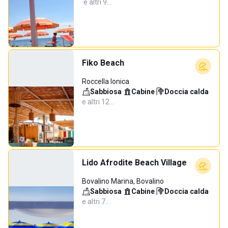
·
e altri 9…
Fiko Beach
Roccella Ionica
Sabbiosa
·
Cabine
·
Doccia calda
·
e altri 12…
Lido Afrodite Beach Village
Bovalino Marina, Bovalino
Sabbiosa
·
Cabine
·
Doccia calda
·
e altri 7…