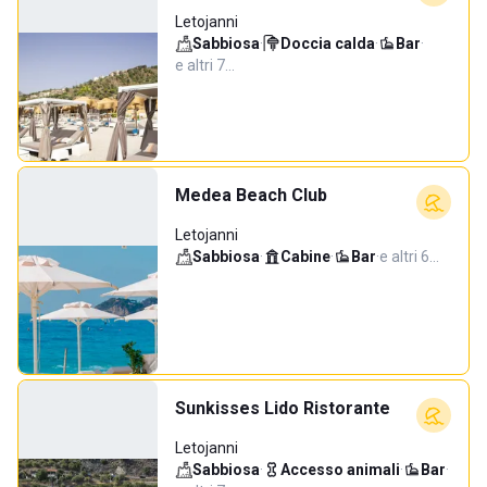
Letojanni
Sabbiosa
·
Doccia calda
·
Bar
·
e altri 7…
Medea Beach Club
Letojanni
Sabbiosa
·
Cabine
·
Bar
·
e altri 6…
Sunkisses Lido Ristorante
Letojanni
Sabbiosa
·
Accesso animali
·
Bar
·