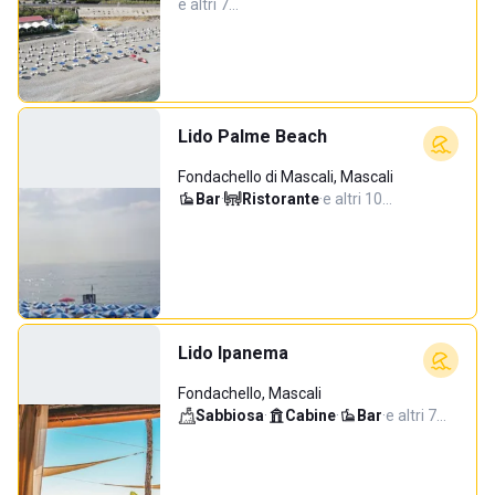
e altri 7…
Lido Palme Beach
Fondachello di Mascali, Mascali
Bar
·
Ristorante
·
e altri 10…
Lido Ipanema
Fondachello, Mascali
Sabbiosa
·
Cabine
·
Bar
·
e altri 7…