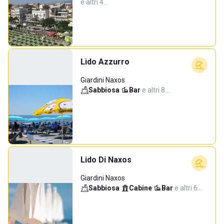
e altri 4…
Lido Azzurro
Giardini Naxos
Sabbiosa
·
Bar
·
e altri 8…
Lido Di Naxos
Giardini Naxos
Sabbiosa
·
Cabine
·
Bar
·
e altri 6…