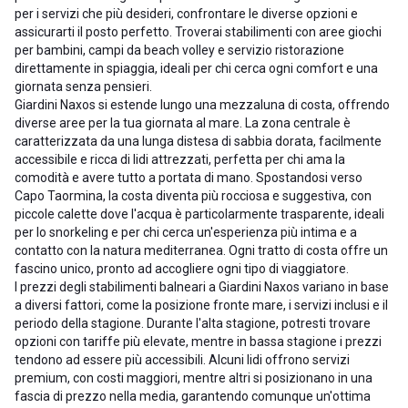
per i servizi che più desideri, confrontare le diverse opzioni e
assicurarti il posto perfetto. Troverai stabilimenti con aree giochi
per bambini, campi da beach volley e servizio ristorazione
direttamente in spiaggia, ideali per chi cerca ogni comfort e una
giornata senza pensieri.
Giardini Naxos si estende lungo una mezzaluna di costa, offrendo
diverse aree per la tua giornata al mare. La zona centrale è
caratterizzata da una lunga distesa di sabbia dorata, facilmente
accessibile e ricca di lidi attrezzati, perfetta per chi ama la
comodità e avere tutto a portata di mano. Spostandosi verso
Capo Taormina, la costa diventa più rocciosa e suggestiva, con
piccole calette dove l'acqua è particolarmente trasparente, ideali
per lo snorkeling e per chi cerca un'esperienza più intima e a
contatto con la natura mediterranea. Ogni tratto di costa offre un
fascino unico, pronto ad accogliere ogni tipo di viaggiatore.
I prezzi degli stabilimenti balneari a Giardini Naxos variano in base
a diversi fattori, come la posizione fronte mare, i servizi inclusi e il
periodo della stagione. Durante l'alta stagione, potresti trovare
opzioni con tariffe più elevate, mentre in bassa stagione i prezzi
tendono ad essere più accessibili. Alcuni lidi offrono servizi
premium, con costi maggiori, mentre altri si posizionano in una
fascia di prezzo nella media, garantendo comunque un'ottima