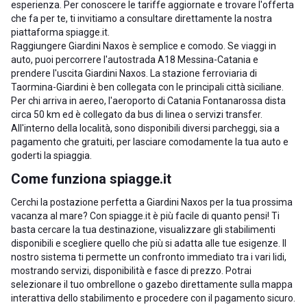
esperienza. Per conoscere le tariffe aggiornate e trovare l'offerta
che fa per te, ti invitiamo a consultare direttamente la nostra
piattaforma spiagge.it.
Raggiungere Giardini Naxos è semplice e comodo. Se viaggi in
auto, puoi percorrere l'autostrada A18 Messina-Catania e
prendere l'uscita Giardini Naxos. La stazione ferroviaria di
Taormina-Giardini è ben collegata con le principali città siciliane.
Per chi arriva in aereo, l'aeroporto di Catania Fontanarossa dista
circa 50 km ed è collegato da bus di linea o servizi transfer.
All'interno della località, sono disponibili diversi parcheggi, sia a
pagamento che gratuiti, per lasciare comodamente la tua auto e
goderti la spiaggia.
Come funziona spiagge.it
Cerchi la postazione perfetta a Giardini Naxos per la tua prossima
vacanza al mare? Con spiagge.it è più facile di quanto pensi! Ti
basta cercare la tua destinazione, visualizzare gli stabilimenti
disponibili e scegliere quello che più si adatta alle tue esigenze. Il
nostro sistema ti permette un confronto immediato tra i vari lidi,
mostrando servizi, disponibilità e fasce di prezzo. Potrai
selezionare il tuo ombrellone o gazebo direttamente sulla mappa
interattiva dello stabilimento e procedere con il pagamento sicuro.