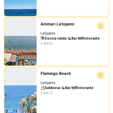
Ammari Letojanni
Letojanni
Doccia calda
·
Bar
·
Ristorante
·
e altri 9…
Flamingo Beach
Letojanni
Sabbiosa
·
Bar
·
Ristorante
·
e altri 3…