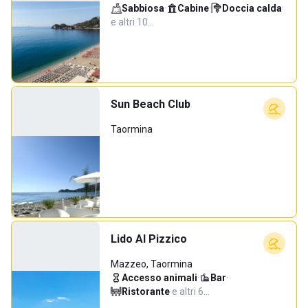
Sabbiosa
·
Cabine
·
Doccia calda
·
e altri 10…
Sun Beach Club
Taormina
Lido Al Pizzico
Mazzeo, Taormina
Accesso animali
·
Bar
·
Ristorante
·
e altri 6…