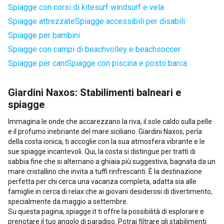
Spiagge con corsi di kitesurf windsurf e vela
Spiagge attrezzate
Spiagge accessibili per disabili
Spiagge per bambini
Spiagge con campi di beachvolley e beachsoccer
Spiagge per cani
Spiagge con piscina e posto barca
Giardini Naxos: Stabilimenti balneari e
spiagge
Immagina le onde che accarezzano la riva, il sole caldo sulla pelle
e il profumo inebriante del mare siciliano. Giardini Naxos, perla
della costa ionica, ti accoglie con la sua atmosfera vibrante e le
sue spiagge incantevoli. Qui, la costa si distingue per tratti di
sabbia fine che si alternano a ghiaia più suggestiva, bagnata da un
mare cristallino che invita a tuffi rinfrescanti. È la destinazione
perfetta per chi cerca una vacanza completa, adatta sia alle
famiglie in cerca di relax che ai giovani desiderosi di divertimento,
specialmente da maggio a settembre.
Su questa pagina, spiagge.it ti offre la possibilità di esplorare e
prenotare il tuo angolo di paradiso. Potrai filtrare gli stabilimenti