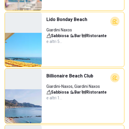
Lido Bonday Beach
Giardini Naxos
Sabbiosa
·
Bar
·
Ristorante
·
e altri 5…
Billionaire Beach Club
Giardini-Naxos, Giardini Naxos
Sabbiosa
·
Bar
·
Ristorante
·
e altri 1…