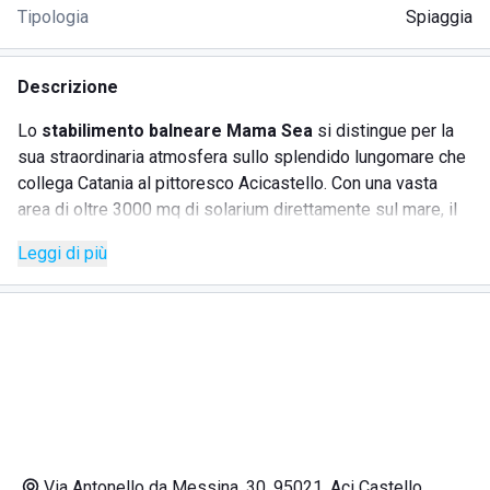
Tipologia
Spiaggia
Descrizione
Lo
stabilimento balneare Mama Sea
si distingue per la
sua straordinaria atmosfera sullo splendido lungomare che
collega Catania al pittoresco Acicastello. Con una vasta
area di oltre 3000 mq di solarium direttamente sul mare, il
Mama Sea offre un'esperienza unica e indimenticabile,
Leggi di più
ideale per famiglie e gruppi di amici. La presenza di un
servizio animazione dedicato ai più piccoli garantisce una
vacanza all'insegna del divertimento e del relax.
SERVIZI
Docce
Cabine spogliatoio
Via Antonello da Messina, 30, 95021, Aci Castello