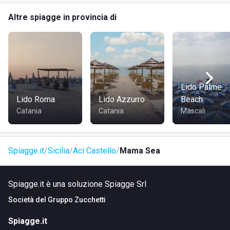
Altre spiagge in provincia di
COME RAGGIUNGERE MAMA SEA
Il
stabilimento balneare Mama Sea
è facilmente
raggiungibile sia in auto sia con i mezzi pubblici. Si trova a
pochi chilometri dal centro di Catania, lungo il litorale che
Lido Palme
porta a Aci Castello. È possibile parcheggiare nei pressi
Lido Roma
Lido Azzurro
Beach
del lido, rendendo l'accesso comodo e agevole per tutti gli
Catania
Catania
Mascali
ospiti.
Spiagge.it
Sicilia
Aci Castello
Mama Sea
Spiagge.it è una soluzione Spiagge Srl
Società del
Gruppo Zucchetti
Spiagge.it