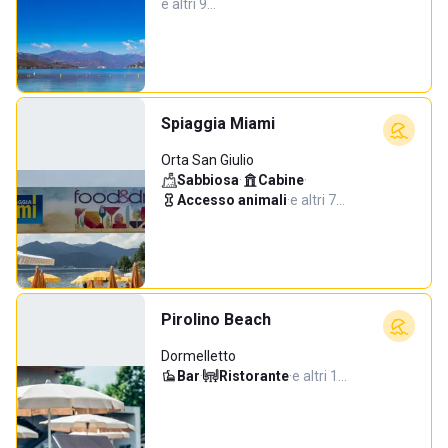
e altri 9…
Spiaggia Miami
Orta San Giulio
Sabbiosa
·
Cabine
·
Accesso animali
·
e altri 7…
Pirolino Beach
Dormelletto
Bar
·
Ristorante
·
e altri 1…