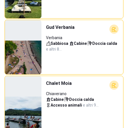
Gud Verbania
Verbania
Sabbiosa
·
Cabine
·
Doccia calda
·
e altri 8…
Chalet Moia
Chiaverano
Cabine
·
Doccia calda
·
Accesso animali
·
e altri 9…