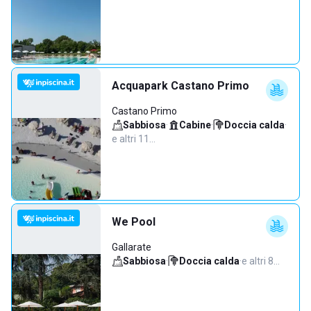
Acquapark Castano Primo
Castano Primo
Sabbiosa
·
Cabine
·
Doccia calda
·
e altri 11…
We Pool
Gallarate
Sabbiosa
·
Doccia calda
·
e altri 8…