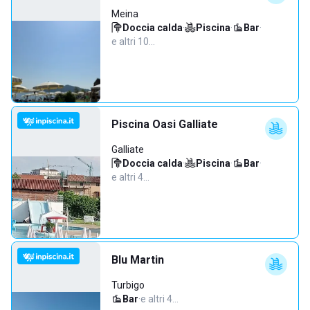
Meina
Doccia calda
·
Piscina
·
Bar
·
e altri 10…
Piscina Oasi Galliate
Galliate
Doccia calda
·
Piscina
·
Bar
·
e altri 4…
Blu Martin
Turbigo
Bar
·
e altri 4…