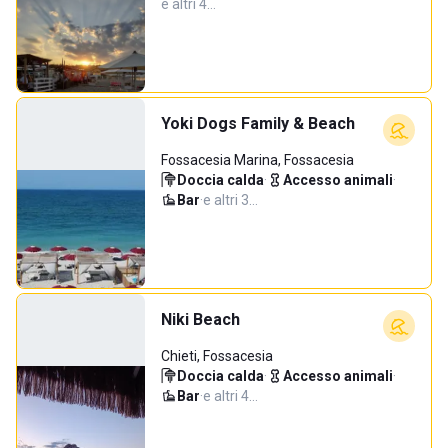
e altri 4…
Yoki Dogs Family & Beach
Fossacesia Marina, Fossacesia
Doccia calda
·
Accesso animali
·
Bar
·
e altri 3…
Niki Beach
Chieti, Fossacesia
Doccia calda
·
Accesso animali
·
Bar
·
e altri 4…