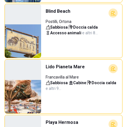
Blind Beach
Postilli, Ortona
Sabbiosa
·
Doccia calda
·
Accesso animali
·
e altri 8…
Lido Pianeta Mare
Francavilla al Mare
Sabbiosa
·
Cabine
·
Doccia calda
·
e altri 9…
Playa Hermosa