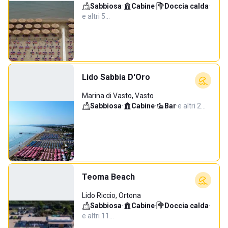
Sabbiosa
·
Cabine
·
Doccia calda
·
e altri 5…
Lido Sabbia D'Oro
Marina di Vasto, Vasto
Sabbiosa
·
Cabine
·
Bar
·
e altri 2…
Teoma Beach
Lido Riccio, Ortona
Sabbiosa
·
Cabine
·
Doccia calda
·
e altri 11…