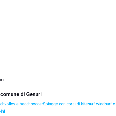
ri
l comune di Genuri
achvolley e beachsoccer
Spiagge con corsi di kitesurf windsurf e
ini