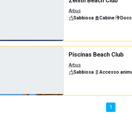
Zenith Beach Club
Arbus
Sabbiosa
·
Cabine
·
Docci
Piscinas Beach Club
Arbus
Sabbiosa
·
Accesso anima
1