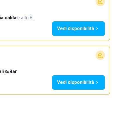
a calda
·
e altri 8…
Vedi disponibilità
li
·
Bar
Vedi disponibilità