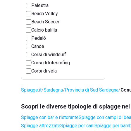
Palestra
Beach Volley
Beach Soccer
Calcio balilla
Pedalò
Canoe
Corsi di windsurf
Corsi di kitesurfing
Corsi di vela
Spiagge.it
Sardegna
Provincia di Sud Sardegna
Genu
Scopri le diverse tipologie di spiagge ne
Spiagge con bar e ristorante
Spiagge con campi di be
Spiagge attrezzate
Spiagge per cani
Spiagge per bamb