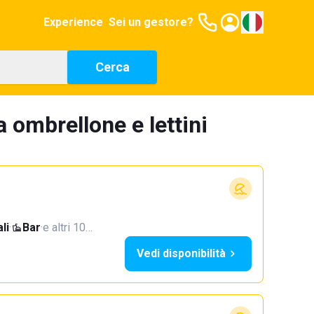
Experience
Sei un gestore?
Cerca
a ombrellone e lettini
li
·
Bar
·
e altri 10…
Vedi disponibilità