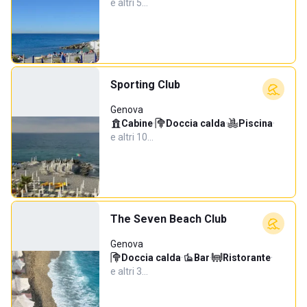
e altri 5…
Sporting Club
Genova
Cabine
·
Doccia calda
·
Piscina
·
e altri 10…
The Seven Beach Club
Genova
Doccia calda
·
Bar
·
Ristorante
·
e altri 3…