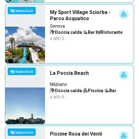
My Sport Village Sciorba -
Parco Acquatico
Genova
Doccia calda
·
Bar
·
Ristorante
·
e altri 5…
La Poccia Beach
Nibbiano
Doccia calda
·
Piscina
·
Bar
·
e altri 6…
Piscine Rosa dei Venti