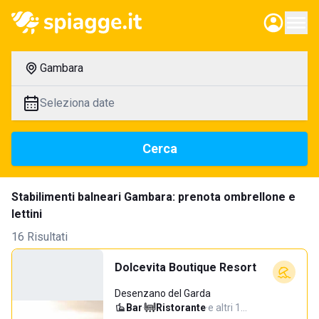
Gambara
Seleziona date
Cerca
Stabilimenti balneari Gambara: prenota ombrellone e
lettini
16 Risultati
Dolcevita Boutique Resort
Desenzano del Garda
Bar
·
Ristorante
·
e altri 1…