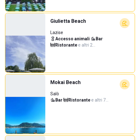
Giulietta Beach
Lazise
Accesso animali
·
Bar
·
Ristorante
·
e altri 2…
Mokai Beach
Salò
Bar
·
Ristorante
·
e altri 7…