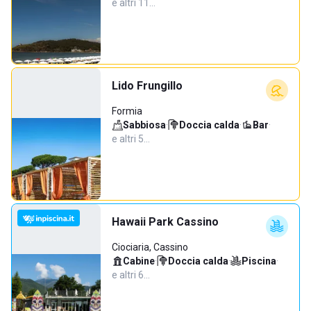
e altri 11…
Lido Frungillo
Formia
Sabbiosa
·
Doccia calda
·
Bar
·
e altri 5…
Hawaii Park Cassino
Ciociaria, Cassino
Cabine
·
Doccia calda
·
Piscina
·
e altri 6…