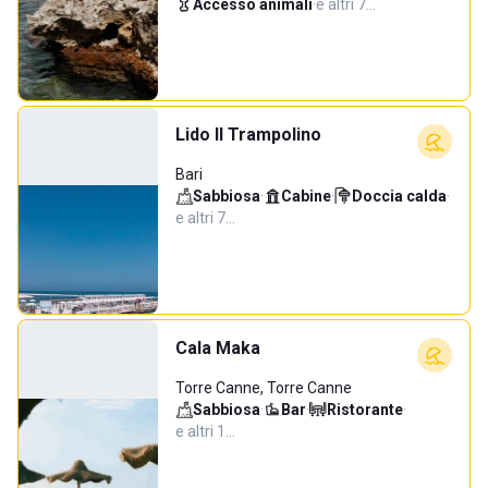
Accesso animali
·
e altri 7…
Lido Il Trampolino
Bari
Sabbiosa
·
Cabine
·
Doccia calda
·
e altri 7…
Cala Maka
Torre Canne, Torre Canne
Sabbiosa
·
Bar
·
Ristorante
·
e altri 1…