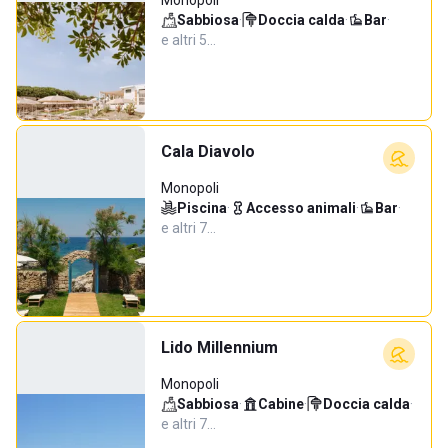
Monopoli
Sabbiosa
·
Doccia calda
·
Bar
·
e altri 5…
Cala Diavolo
Monopoli
Piscina
·
Accesso animali
·
Bar
·
e altri 7…
Lido Millennium
Monopoli
Sabbiosa
·
Cabine
·
Doccia calda
·
e altri 7…