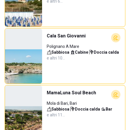
e altri 6…
Cala San Giovanni
Polignano A Mare
Sabbiosa
·
Cabine
·
Doccia calda
·
e altri 10…
MamaLuna Soul Beach
Mola di Bari, Bari
Sabbiosa
·
Doccia calda
·
Bar
·
e altri 11…