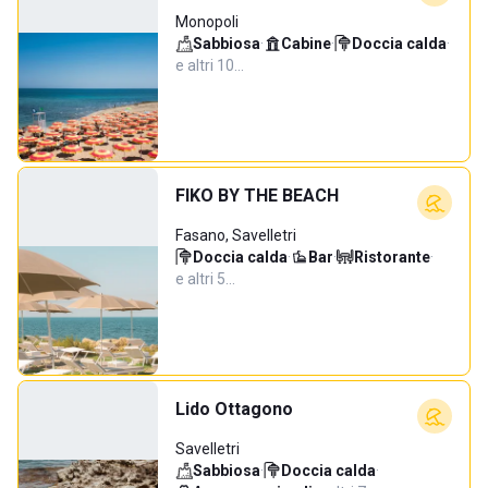
Monopoli
Sabbiosa
·
Cabine
·
Doccia calda
·
e altri 10…
FIKO BY THE BEACH
Fasano, Savelletri
Doccia calda
·
Bar
·
Ristorante
·
e altri 5…
Lido Ottagono
Savelletri
Sabbiosa
·
Doccia calda
·