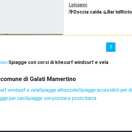
Letojanni
Doccia calda
·
Bar
·
Rist
1
ino
Spiagge con corsi di kitesurf windsurf e vela
el comune di Galati Mamertino
surf windsurf e vela
Spiagge attrezzate
Spiagge accessibili per di
gge per cani
Spiagge con piscina e posto barca