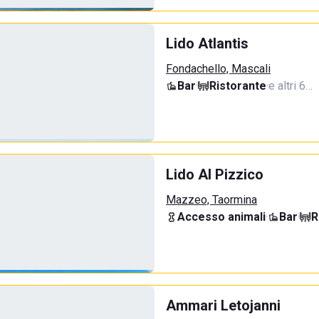
Lido Atlantis
Fondachello, Mascali
Bar
·
Ristorante
·
e altri 6…
Lido Al Pizzico
Mazzeo, Taormina
Accesso animali
·
Bar
·
R
Ammari Letojanni