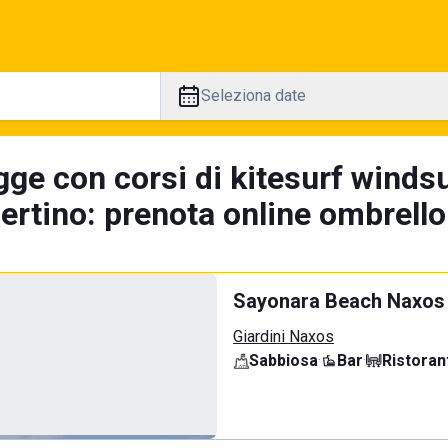
Seleziona date
ge con corsi di kitesurf windsu
rtino: prenota online ombrellon
Sayonara Beach Naxos
Giardini Naxos
Sabbiosa
·
Bar
·
Ristoran