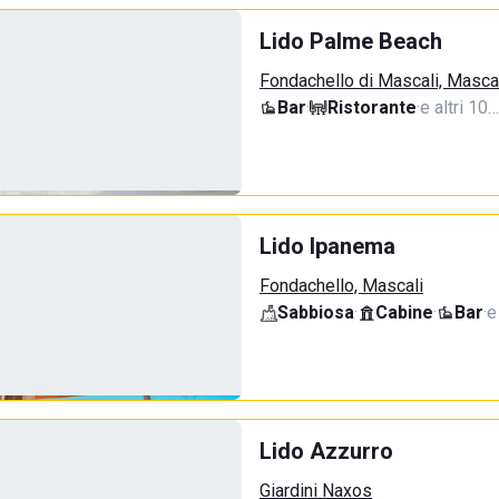
Lido Palme Beach
Fondachello di Mascali, Masca
Bar
·
Ristorante
·
e altri 10…
Lido Ipanema
Fondachello, Mascali
Sabbiosa
·
Cabine
·
Bar
·
e
Lido Azzurro
Giardini Naxos