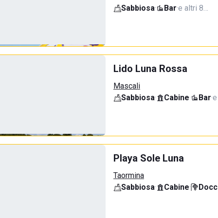
Sabbiosa
·
Bar
·
e altri 8…
Lido Luna Rossa
Mascali
Sabbiosa
·
Cabine
·
Bar
·
e
Playa Sole Luna
Taormina
Sabbiosa
·
Cabine
·
Docci