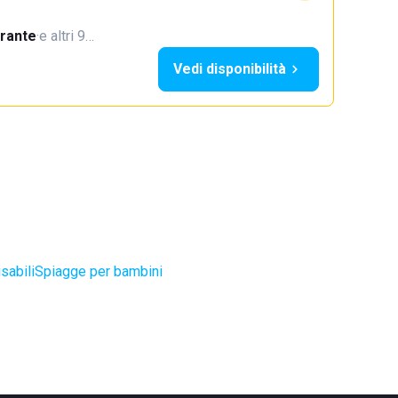
orante
·
e altri 9…
Vedi disponibilità
sabili
Spiagge per bambini