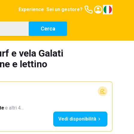
Experience
Sei un gestore?
Cerca
rf e vela Galati
e e lettino
te
·
e altri 4…
Vedi disponibilità