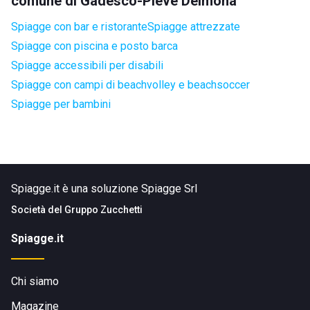
comune di Gadesco-Pieve Delmona
Spiagge con bar e ristorante
Spiagge attrezzate
Spiagge con piscina e posto barca
Spiagge accessibili per disabili
Spiagge con campi di beachvolley e beachsoccer
Spiagge per bambini
Spiagge.it è una soluzione Spiagge Srl
Società del
Gruppo Zucchetti
Spiagge.it
Chi siamo
Magazine