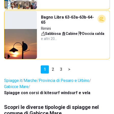
Bagno Libra 63-63a-63b-64-
65
Rimini
Sabbiosa
·
Cabine
·
Doccia calda
·
e altri 20…
1
2
3
>
Spiagge.it
Marche
Provincia di Pesaro e Urbino
Gabicce Mare
Spiagge con corsi di kitesurf windsurf e vela
Scopri le diverse tipologie di spiagge nel
comune di Gabicce Mare