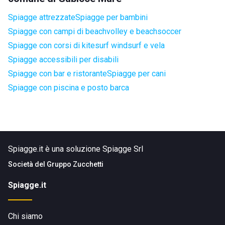
Spiagge attrezzate
Spiagge per bambini
Spiagge con campi di beachvolley e beachsoccer
Spiagge con corsi di kitesurf windsurf e vela
Spiagge accessibili per disabili
Spiagge con bar e ristorante
Spiagge per cani
Spiagge con piscina e posto barca
Spiagge.it è una soluzione Spiagge Srl
Società del
Gruppo Zucchetti
Spiagge.it
Chi siamo