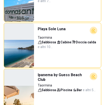
e altri 7…
Playa Sole Luna
Taormina
Sabbiosa
·
Cabine
·
Doccia calda
·
e altri 10…
Ipanema by Guess Beach
Club
Taormina
Sabbiosa
·
Piscina
·
Bar
·
e altri 5…