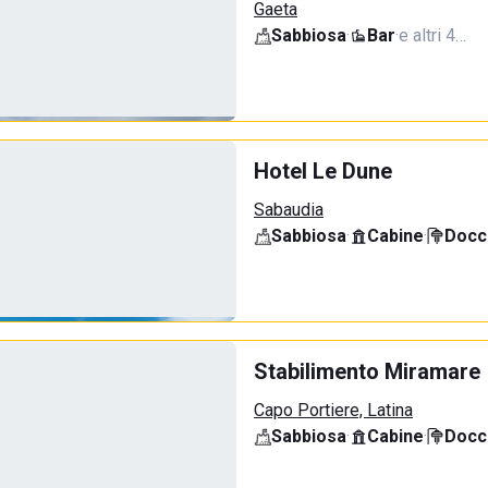
Gaeta
Sabbiosa
·
Bar
·
e altri 4…
Hotel Le Dune
Sabaudia
Sabbiosa
·
Cabine
·
Docci
Stabilimento Miramare
Capo Portiere, Latina
Sabbiosa
·
Cabine
·
Docci