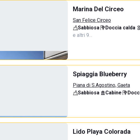
Marina Del Circeo
San Felice Circeo
Sabbiosa
·
Doccia calda
·
e altri 9…
Spiaggia Blueberry
Piana di S.Agostino, Gaeta
Sabbiosa
·
Cabine
·
Docci
Lido Playa Colorada