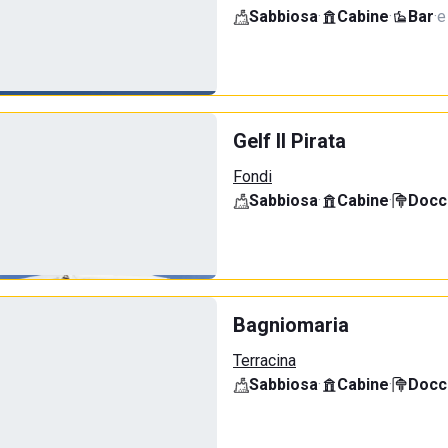
Sabbiosa
·
Cabine
·
Bar
·
e
Gelf Il Pirata
Fondi
Sabbiosa
·
Cabine
·
Docci
Bagniomaria
Terracina
Sabbiosa
·
Cabine
·
Docci