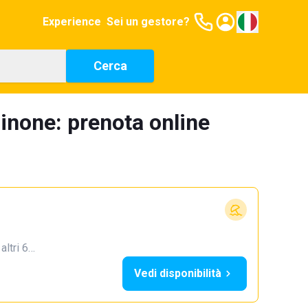
Experience
Sei un gestore?
Cerca
sinone: prenota online
 altri 6…
Vedi disponibilità