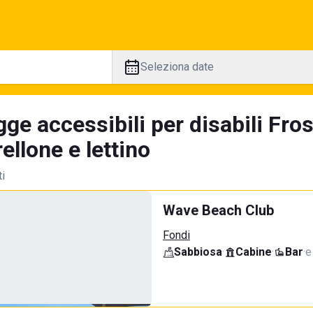
Seleziona date
ge accessibili per disabili Fro
llone e lettino
ti
Wave Beach Club
Fondi
Sabbiosa
·
Cabine
·
Bar
·
e