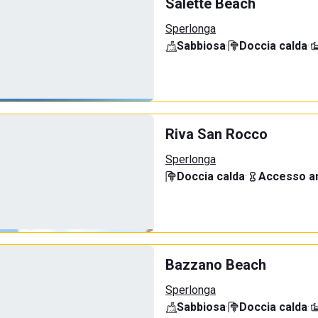
Salette Beach
Sperlonga
Sabbiosa
·
Doccia calda
·
Riva San Rocco
Sperlonga
Doccia calda
·
Accesso an
Bazzano Beach
Sperlonga
Sabbiosa
·
Doccia calda
·