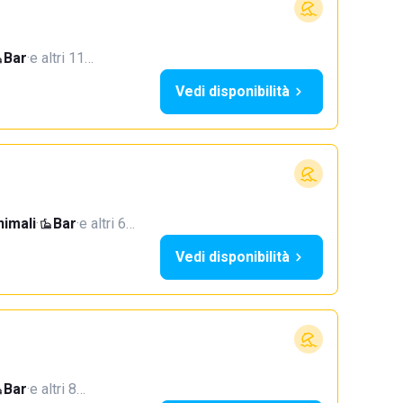
Bar
·
e altri 11…
Vedi disponibilità
imali
·
Bar
·
e altri 6…
Vedi disponibilità
Bar
·
e altri 8…