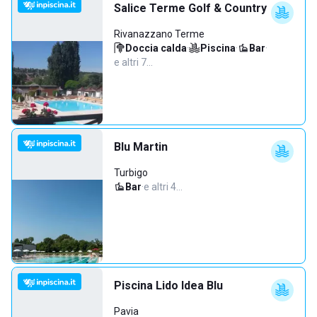
Salice Terme Golf & Country
Rivanazzano Terme
Doccia calda
·
Piscina
·
Bar
·
e altri 7…
Blu Martin
Turbigo
Bar
·
e altri 4…
Piscina Lido Idea Blu
Pavia