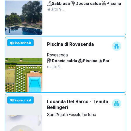
Sabbiosa
·
Doccia calda
·
Piscina
·
e altri 9…
Piscina di Rovasenda
Rovasenda
Doccia calda
·
Piscina
·
Bar
·
e altri 9…
Locanda Del Barco - Tenuta
Bellingeri
Sant'Agata Fossili, Tortona