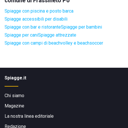
comune di Frassineto Po
Spiagge con piscina e posto barca
Spiagge accessibili per disabili
Spiagge con bar e ristorante
Spiagge per bambini
Spiagge per cani
Spiagge attrezzate
Spiagge con campi di beachvolley e beachsoccer
Spiagge.it
Chi siamo
Magazine
La nostra linea editoriale
Redazione