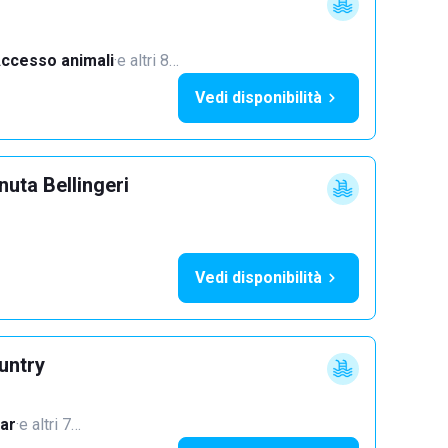
ccesso animali
·
e altri 8…
Vedi disponibilità
uta Bellingeri
Vedi disponibilità
untry
ar
·
e altri 7…