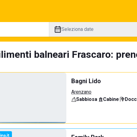
Seleziona date
limenti balneari Frascaro: pren
Bagni Lido
Arenzano
Sabbiosa
·
Cabine
·
Docci