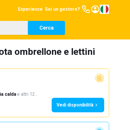
Experience
Sei un gestore?
Cerca
ota ombrellone e lettini
a calda
·
e altri 12…
Vedi disponibilità