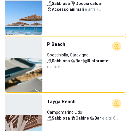
Sabbiosa
·
Doccia calda
·
Accesso animali
·
e altri 7…
P Beach
Specchiolla, Carovigno
Sabbiosa
·
Bar
·
Ristorante
·
e altri 6…
Tayga Beach
Campomarino Lido
Sabbiosa
·
Cabine
·
Bar
·
e altri 6…