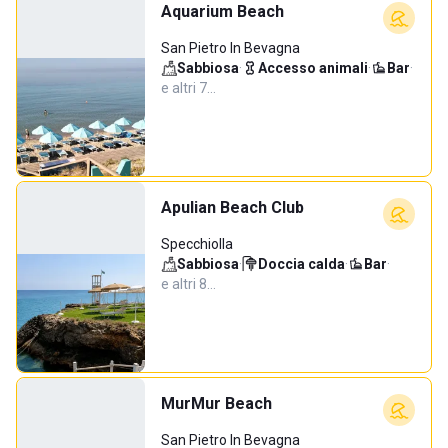
Aquarium Beach
San Pietro In Bevagna
Sabbiosa
·
Accesso animali
·
Bar
·
e altri 7…
Apulian Beach Club
Specchiolla
Sabbiosa
·
Doccia calda
·
Bar
·
e altri 8…
MurMur Beach
San Pietro In Bevagna