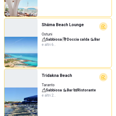
Shäma Beach Lounge
Ostuni
Sabbiosa
·
Doccia calda
·
Bar
·
e altri 6…
Tridakna Beach
Taranto
Sabbiosa
·
Bar
·
Ristorante
·
e altri 2…