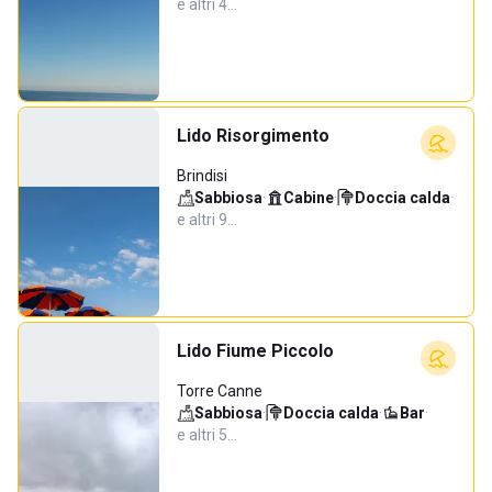
e altri 4…
Lido Risorgimento
Brindisi
Sabbiosa
·
Cabine
·
Doccia calda
·
e altri 9…
Lido Fiume Piccolo
Torre Canne
Sabbiosa
·
Doccia calda
·
Bar
·
e altri 5…