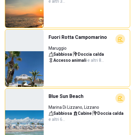
e altri 3…
Fuori Rotta Campomarino
Maruggio
Sabbiosa
·
Doccia calda
·
Accesso animali
·
e altri 8…
Blue Sun Beach
Marina Di Lizzano, Lizzano
Sabbiosa
·
Cabine
·
Doccia calda
·
e altri 6…