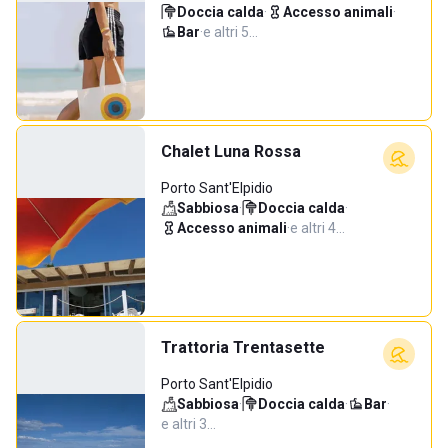
Doccia calda
·
Accesso animali
·
Bar
·
e altri 5…
Chalet Luna Rossa
Porto Sant'Elpidio
Sabbiosa
·
Doccia calda
·
Accesso animali
·
e altri 4…
Trattoria Trentasette
Porto Sant'Elpidio
Sabbiosa
·
Doccia calda
·
Bar
·
e altri 3…