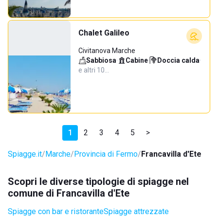
Chalet Galileo
Civitanova Marche
Sabbiosa
·
Cabine
·
Doccia calda
·
e altri 10…
1
2
3
4
5
>
Spiagge.it
Marche
Provincia di Fermo
Francavilla d'Ete
Scopri le diverse tipologie di spiagge nel
comune di Francavilla d'Ete
Spiagge con bar e ristorante
Spiagge attrezzate