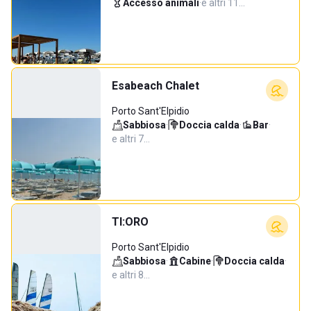
Accesso animali
·
e altri 11…
Esabeach Chalet
Porto Sant'Elpidio
Sabbiosa
·
Doccia calda
·
Bar
·
e altri 7…
TI:ORO
Porto Sant'Elpidio
Sabbiosa
·
Cabine
·
Doccia calda
·
e altri 8…