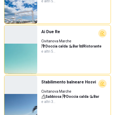
e altri 5…
Ai Due Re
Civitanova Marche
Doccia calda
·
Bar
·
Ristorante
·
e altri 5…
Stabilimento balneare Hosvi
Civitanova Marche
Sabbiosa
·
Doccia calda
·
Bar
·
e altri 3…