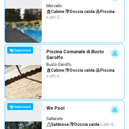
Mercallo
Cabine
·
Doccia calda
·
Piscina
·
e altri 5…
Piscina Comunale di Busto
Garolfo
Busto Garolfo
Cabine
·
Doccia calda
·
Piscina
·
e altri 6…
We Pool
Gallarate
Sabbiosa
·
Doccia calda
·
e altri 8…