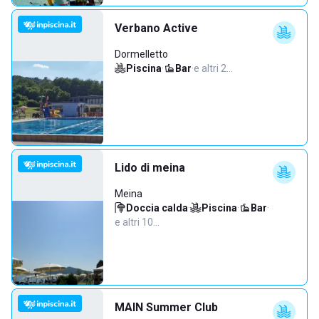
Verbano Active
Dormelletto
Piscina
·
Bar
·
e altri 2…
Lido di meina
Meina
Doccia calda
·
Piscina
·
Bar
·
e altri 10…
MAIN Summer Club