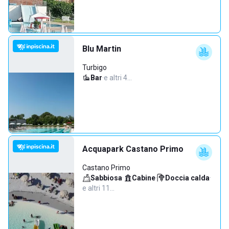
Blu Martin
Turbigo
Bar
·
e altri 4…
Acquapark Castano Primo
Castano Primo
Sabbiosa
·
Cabine
·
Doccia calda
·
e altri 11…