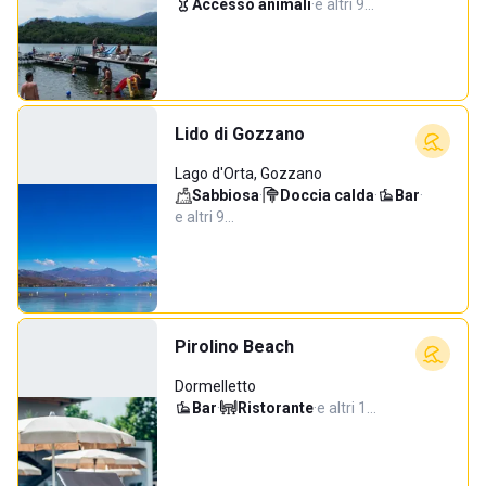
Accesso animali
·
e altri 9…
Lido di Gozzano
Lago d'Orta, Gozzano
Sabbiosa
·
Doccia calda
·
Bar
·
e altri 9…
Pirolino Beach
Dormelletto
Bar
·
Ristorante
·
e altri 1…