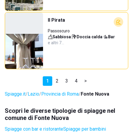
Il Pirata
Passoscuro
Sabbiosa
·
Doccia calda
·
Bar
·
e altri 7…
1
2
3
4
>
Spiagge.it
Lazio
Provincia di Roma
Fonte Nuova
Scopri le diverse tipologie di spiagge nel
comune di Fonte Nuova
Spiagge con bar e ristorante
Spiagge per bambini