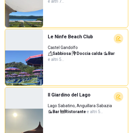
e altri 7…
Le Ninfe Beach Club
Castel Gandolfo
Sabbiosa
·
Doccia calda
·
Bar
·
e altri 5…
Il Giardino del Lago
Lago Sabatino, Anguillara Sabazia
Bar
·
Ristorante
·
e altri 5…