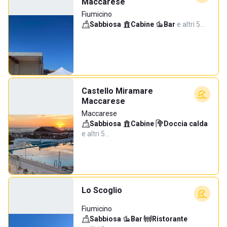
Maccarese
Fiumicino
Sabbiosa
·
Cabine
·
Bar
·
e altri 5…
Castello Miramare
Maccarese
Maccarese
Sabbiosa
·
Cabine
·
Doccia calda
·
e altri 5…
Lo Scoglio
Fiumicino
Sabbiosa
·
Bar
·
Ristorante
·