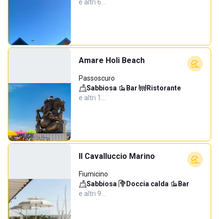
e altri 6…
Amare Holi Beach
Passoscuro
Sabbiosa
·
Bar
·
Ristorante
·
e altri 1…
Il Cavalluccio Marino
Fiumicino
Sabbiosa
·
Doccia calda
·
Bar
·
e altri 9…